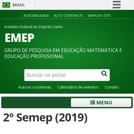
BRASIL
Simplifique!
ACESSIBILIDADE
ALTO CONTRASTE
MAPA DO SITE
Comunica BR
Instituto Federal do Espírito Santo
EMEP
Participe
Acesso à informação
GRUPO DE PESQUISA EM EDUCAÇÃO MATEMÁTICA E
Legislação
EDUCAÇÃO PROFISSIONAL
Canais
Acesso a sistemas
Calendário de eventos
Contato
MENU
2º Semep (2019)