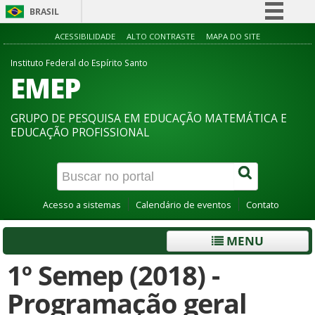
BRASIL
Simplifique!
ACESSIBILIDADE
ALTO CONTRASTE
MAPA DO SITE
Comunica BR
Instituto Federal do Espírito Santo
EMEP
Participe
Acesso à informação
GRUPO DE PESQUISA EM EDUCAÇÃO MATEMÁTICA E
Legislação
EDUCAÇÃO PROFISSIONAL
Canais
Acesso a sistemas
Calendário de eventos
Contato
MENU
1º Semep (2018) -
Programação geral