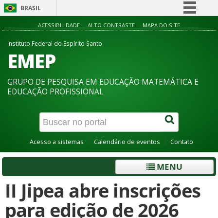
BRASIL
Simplifique!
ACESSIBILIDADE
ALTO CONTRASTE
MAPA DO SITE
Comunica BR
Instituto Federal do Espírito Santo
EMEP
Participe
Acesso à informação
GRUPO DE PESQUISA EM EDUCAÇÃO MATEMÁTICA E
Legislação
EDUCAÇÃO PROFISSIONAL
Canais
Acesso a sistemas
Calendário de eventos
Contato
MENU
II Jipea abre inscrições
para edição de 2026